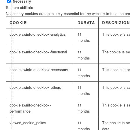
Necessary
Sempre abilitato
Necessary cookies are absolutely essential for the website to function pr
COOKIE
DURATA
DESCRIZION
cookielawinfo-checkbox-analytics
11
This cookie is s
months
cookielawinfo-checkbox-functional
11
The cookie is se
months
cookielawinfo-checkbox-necessary
11
This cookie is s
months
cookielawinfo-checkbox-others
11
This cookie is s
months
cookielawinfo-checkbox-
11
This cookie is s
performance
months
viewed_cookie_policy
11
The cookie is se
months
data.