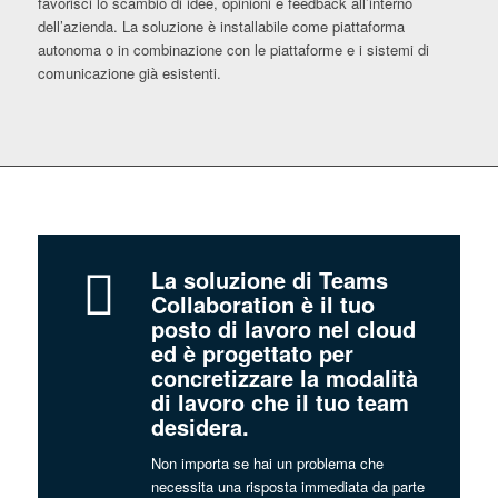
favorisci lo scambio di idee, opinioni e feedback all’interno
dell’azienda. La soluzione è installabile come piattaforma
autonoma o in combinazione con le piattaforme e i sistemi di
comunicazione già esistenti.
.
.
La soluzione di Teams
Collaboration è il tuo
posto di lavoro nel cloud
ed è progettato per
concretizzare la modalità
di lavoro che il tuo team
desidera.
Non importa se hai un problema che
necessita una risposta immediata da parte