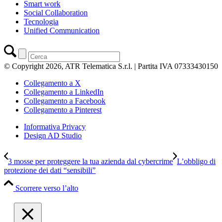
Smart work
Social Collaboration
Tecnologia
Unified Communication
© Copyright 2026, ATR Telematica S.r.l. | Partita IVA 07333430150
Collegamento a X
Collegamento a LinkedIn
Collegamento a Facebook
Collegamento a Pinterest
Informativa Privacy
Design AD Studio
3 mosse per proteggere la tua azienda dal cybercrime
L’obbligo di
protezione dei dati “sensibili”
Scorrere verso l’alto